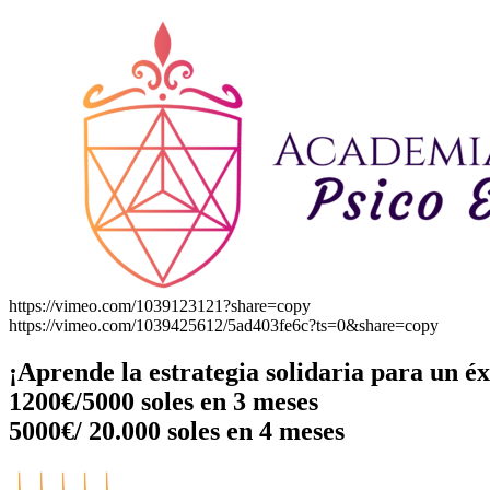
https://vimeo.com/1039123121?share=copy
https://vimeo.com/1039425612/5ad403fe6c?ts=0&share=copy
¡Aprende la estrategia solidaria para un éx
1200€/5000 soles en 3 meses
5000€/ 20.000 soles en 4 meses